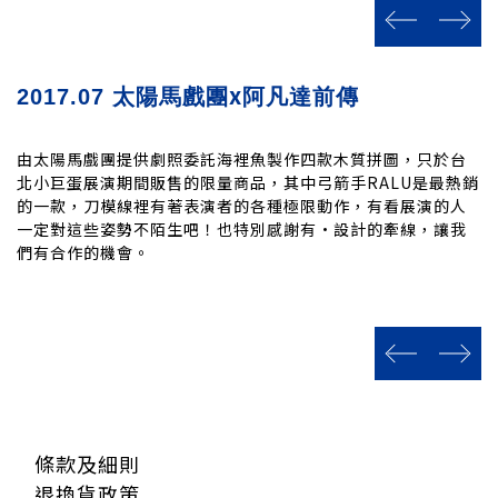
prev
next
x
2017.07
太陽馬戲團
阿凡達前傳
由太陽馬戲團提供劇照委託海裡魚製作四款木質拼圖，只於台
北小巨蛋展演期間販售的限量商品，其中弓箭手RALU是最熱銷
的一款，刀模線裡有著表演者的各種極限動作，有看展演的人
一定對這些姿勢不陌生吧！也特別感謝有·設計的牽線，讓我
們有合作的機會。
prev
next
條款及細則
退換貨政策