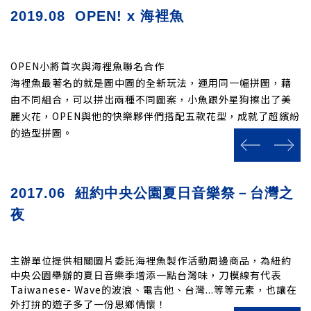
2019.08 OPEN! x 海裡魚
OPEN小將首次與海裡魚聯名合作
海裡魚最著名的就是圖中圖的全新玩法，運用同一幅拼圖，藉
由不同組合，可以拼出兩種不同圖案，小魚跟外星狗擦出了美
麗火花，OPEN與他的快樂夥伴們搭配五款花型，成就了超繽紛
的造型拼圖。
prev
next
2017.06
紐約中央公園夏日音樂祭－台灣之
夜
主辦單位提供相關圖片委託海裡魚製作活動周邊商品，為紐約
中央公園舉辦的夏日音樂季增添一點台灣味，刀模線有代表
Taiwanese- Wave的波浪、電吉他、台灣...等等元素，也讓在
外打拚的遊子多了一份思鄉情懷！