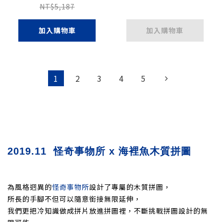
NT$5,187
加入購物車
加入購物車
1
2
3
4
5
2019.11 怪奇事物所 x 海裡魚木質拼圖
為風格迥異的
怪奇事物所
設計了專屬的木質拼圖，
所長的手腳不但可以隨意銜接無限延伸，
我們更把冷知識做成拼片放進拼圖裡，不斷挑戰拼圖設計的無