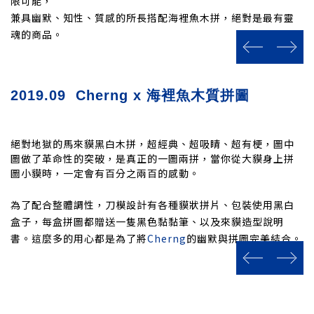
限可能，
兼具幽默、知性、質感的所長搭配海裡魚木拼，絕對是最有靈
魂的商品。
prev
next
2019.09 Cherng x 海裡魚木質拼圖
絕對地獄的馬來貘黑白木拼，超經典、超吸睛、超有梗，圖中
圖做了革命性的突破，是真正的一圖兩拼，當你從大貘身上拼
圖小貘時，一定會有百分之兩百的感動。
為了配合整體調性，刀模設計有各種貘狀拼片、包裝使用黑白
盒子，每盒拼圖都贈送一隻黑色黏黏筆、以及來貘造型說明
書。這麼多的用心都是為了將
Cherng
的幽默與拼圖完美結合。
prev
next