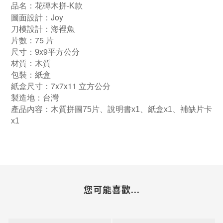
品名：花磚木拼-K款
Joy
圖面設計：
刀模設計：海裡魚
75
片數：
片
x9
尺寸：9
平方公分
材質：木質
包裝：紙盒
7x7x11
紙盒尺寸：
立方公分
製造地：台灣
產品內容：木質拼圖75片、說明書x1、紙盒x1、補缺片卡
x1
您可能喜歡...