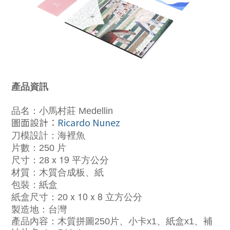
產品資訊
品名：小馬村莊 Medellin
圖面設計：
Ricardo Nunez
刀模設計：海裡魚
片數：250 片
x 19
尺寸：28
平方公分
材質：木質合成板、紙
包裝：紙盒
x 10 x 8
紙盒尺寸：20
立方公分
製造地：台灣
產品內容：木質拼圖250片、小卡x1、紙盒x1、補