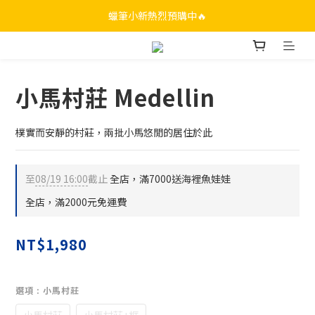
蠟筆小新熱烈預購中🔥
小馬村莊 Medellin
樸實而安靜的村莊，兩批小馬悠閒的居住於此
至
08/19 16:00
截止
全店，滿7000送海裡魚娃娃
全店，滿2000元免運費
NT$1,980
選項
: 小馬村莊