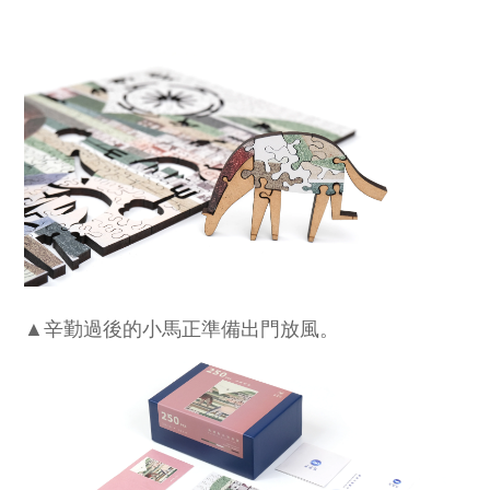
▲辛勤過後的小馬正準備出門放風
。