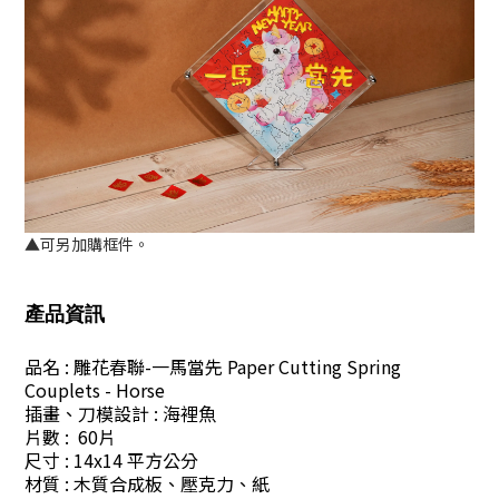
▲可另加購框件。
產品資訊
品名 : 雕花春聯-一馬當先 Paper Cutting Spring
Couplets - Horse
插畫、刀模設計
:
海裡魚
片數
:
60片
尺寸
:
14x14 平方公分
材質
:
木質合成板、壓克力、紙