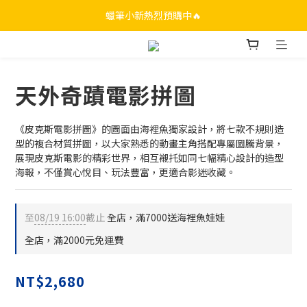
蠟筆小新熱烈預購中🔥
天外奇蹟電影拼圖
《皮克斯電影拼圖》的圖面由海裡魚獨家設計，將七款不規則造
型的複合材質拼圖，以大家熟悉的動畫主角搭配專屬圖騰背景，
展現皮克斯電影的精彩世界，相互襯托如同七幅精心設計的造型
海報，不僅賞心悅目、玩法豐富，更適合影迷收藏。
至
08/19 16:00
截止
全店，滿7000送海裡魚娃娃
全店，滿2000元免運費
NT$2,680