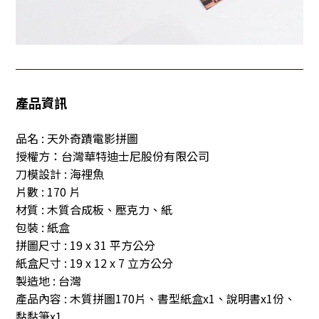
產品資訊
品名 : 天外奇蹟電影拼圖
授權方：台灣華特迪士尼股份有限公司
刀模設計
:
海裡魚
片數
: 170
片
材質
:
木質合成板、壓克力、紙
包裝
:
紙盒
拼圖尺寸
:
19
x 31 平方公分
紙盒尺寸
: 19
x 12 x 7 立方公分
製造地
:
台灣
產品內容
:
木質拼圖170片
、書型紙盒x1、說明書x1份、
黏黏筆x1