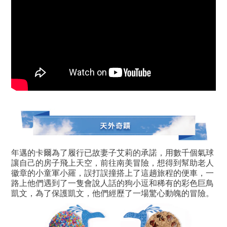
年邁的卡爾為了履行已故妻子艾莉的承諾，用數千個氣球
讓自己的房子飛上天空，前往南美冒險，想得到幫助老人
徽章的小童軍小羅，誤打誤撞搭上了這趟旅程的便車，一
路上他們遇到了一隻會說人話的狗小逗和稀有的彩色巨鳥
凱文，為了保護凱文，他們經歷了一場驚心動魄的冒險。